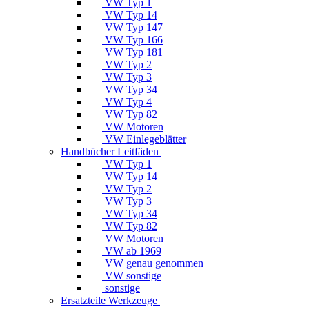
VW Typ 1
VW Typ 14
VW Typ 147
VW Typ 166
VW Typ 181
VW Typ 2
VW Typ 3
VW Typ 34
VW Typ 4
VW Typ 82
VW Motoren
VW Einlegeblätter
Handbücher Leitfäden
VW Typ 1
VW Typ 14
VW Typ 2
VW Typ 3
VW Typ 34
VW Typ 82
VW Motoren
VW ab 1969
VW genau genommen
VW sonstige
sonstige
Ersatzteile Werkzeuge