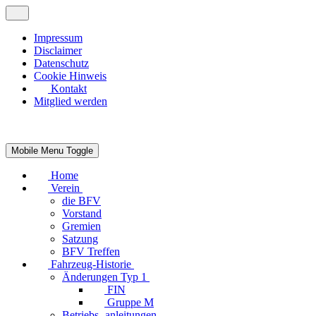
Impressum
Disclaimer
Datenschutz
Cookie Hinweis
Kontakt
Mitglied werden
Mobile Menu Toggle
Home
Verein
die BFV
Vorstand
Gremien
Satzung
BFV Treffen
Fahrzeug-Historie
Änderungen Typ 1
FIN
Gruppe M
Betriebs- anleitungen