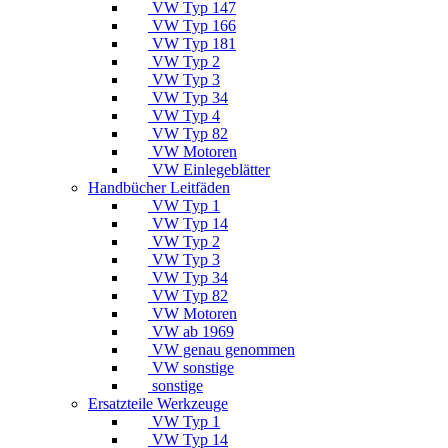
VW Typ 147
VW Typ 166
VW Typ 181
VW Typ 2
VW Typ 3
VW Typ 34
VW Typ 4
VW Typ 82
VW Motoren
VW Einlegeblätter
Handbücher Leitfäden
VW Typ 1
VW Typ 14
VW Typ 2
VW Typ 3
VW Typ 34
VW Typ 82
VW Motoren
VW ab 1969
VW genau genommen
VW sonstige
sonstige
Ersatzteile Werkzeuge
VW Typ 1
VW Typ 14