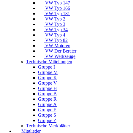
VW Typ 147
VW Typ 166
VW Typ 181
VW Typ 2
VW Typ 3
VW Typ 34
VW Typ 4
VW Typ 82
VW Motoren
VW Der Berater
VW Werkzeuge
Technische Mitteilungen
Gruppe I
Gruppe M
Gruppe K
Gruppe V
Gruppe H
Gruppe B
Gruppe R
Gruppe A
Gruppe E
Gruppe S
Gruppe Z
Technische Merkblätter
Mitglieder