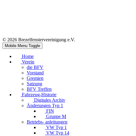
© 2026 Brezelfenstervereinigung e.V.
Mobile Menu Toggle
Home
Verein
die BFV
Vorstand
Gremien
Satzung
BFV Treffen
Fahrzeug-Historie
Digitales Archiv
Änderungen Typ 1
FIN
Gruppe M
Betriebs- anleitungen
VW Typ 1
VW Typ 14