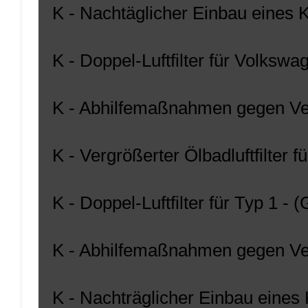
K - Nachtäglicher Einbau eines Kr
K - Doppel-Luftfilter für Volks
K - Abhilfemaßnahmen gegen Ve
K - Vergrößerter Ölbadluftfilter
K - Doppel-Luftfilter für Typ 1 - 
K - Abhilfemaßnahmen gegen Ve
K - Nachträglicher Einbau eines