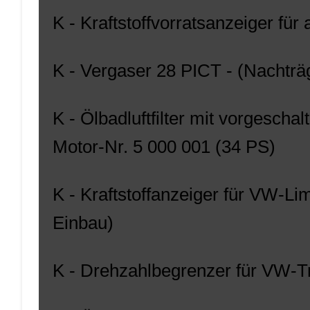
K - Kraftstoffvorratsanzeiger fü
K - Vergaser 28 PICT - (Nachtr
K - Ölbadluftfilter mit vorgesc
Motor-Nr. 5 000 001 (34 PS)
K - Kraftstoffanzeiger für VW-Li
Einbau)
K - Drehzahlbegrenzer für VW-Tr