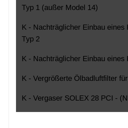
Typ 1 (außer Model 14)
K - Nachträglicher Einbau eines
Typ 2
K - Nachträglicher Einbau eines K
K - Vergrößerte Ölbadluftfilter 
K - Vergaser SOLEX 28 PCI - (N