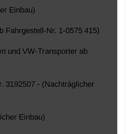
her Einbau)
 Fahrgestell-Nr. 1-0575 415)
agen und VW-Transporter ab
r. 3192507 - (Nachträglicher
icher Einbau)