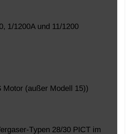
00, 1/1200A und 11/1200
 PS Motor (außer Modell 15))
 Vergaser-Typen 28/30 PICT im