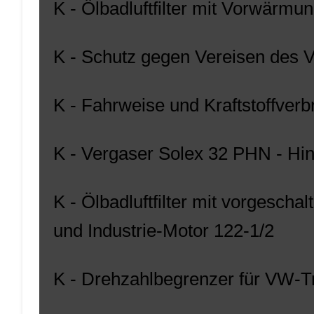
K - Ölbadluftfilter mit Vorwärm
K - Schutz gegen Vereisen des 
K - Fahrweise und Kraftstoffver
K - Vergaser Solex 32 PHN - Hi
K - Ölbadluftfilter mit vorgesch
und Industrie-Motor 122-1/2
K - Drehzahlbegrenzer für VW-T