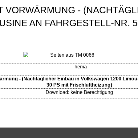
IT VORWÄRMUNG - (NACHTÄGL
SINE AN FAHRGESTELL-NR. 51
Thema
rwärmung - (Nachtäglicher Einbau in Volkswagen 1200 Limous
30 PS mit Frischluftheizung)
Download: keine Berechtigung
rter mit 34 PS-Motor