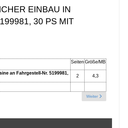
ICHER EINBAU IN
99981, 30 PS MIT
Seiten
Größe/MB
ine an Fahrgestell-Nr. 5199981,
2
4,3
Next article: K - Ölbad
Weiter