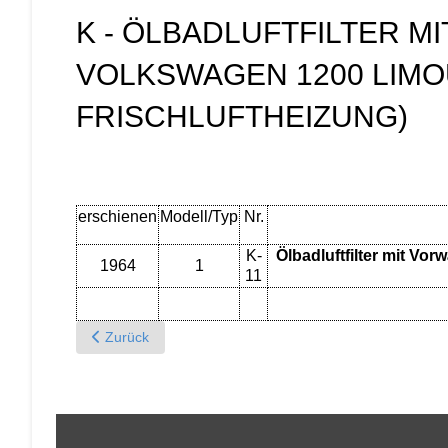
K - ÖLBADLUFTFILTER M
VOLKSWAGEN 1200 LIMOU
FRISCHLUFTHEIZUNG)
erschienen
Modell/Typ
Nr.
K-
Ölbadluftfilter mit Vo
1964
1
11
Previous article: K - Drehzahlbegrenzer für VW-Transpo
Zurück