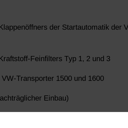
 Klappenöffners der Startautomatik der
raftstoff-Feinfilters Typ 1, 2 und 3
für VW-Transporter 1500 und 1600
achträglicher Einbau)