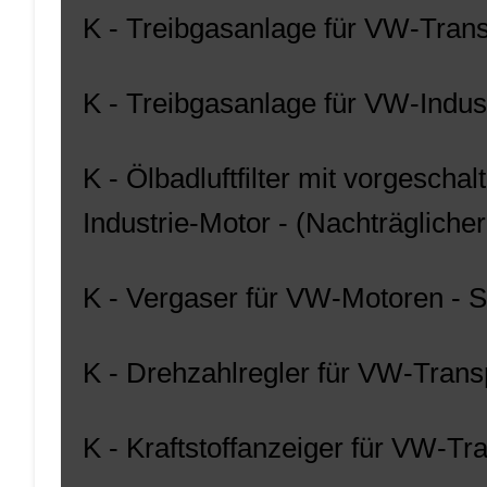
K - Treibgasanlage für VW-Trans
K - Treibgasanlage für VW-Indus
K - Ölbadluftfilter mit vorgesc
Industrie-Motor - (Nachträgliche
K - Vergaser für VW-Motoren - 
K - Drehzahlregler für VW-Transp
K - Kraftstoffanzeiger für VW-Tr