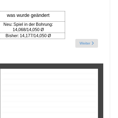
was wurde geändert
Neu: Spiel in der Bohrung:
14,068/14,050
Ø
Bisher: 14,177/14,050
Ø
Next article: Mai 1956
Weiter