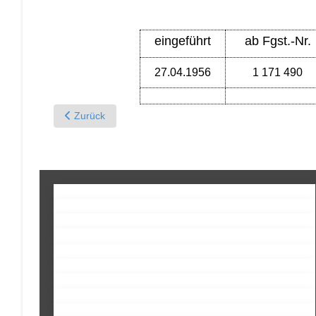
eingeführt
ab Fgst.-Nr.
27.04.1956
1 171 490
Previous article: Feb. 1956 - Gruppe M - Motor, Kupplu
Zurück