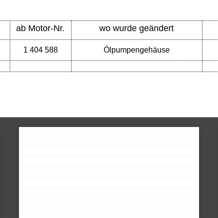
ab Motor-Nr.
wo wurde geändert
1 404 588
Ölpumpengehäuse
ng, Heizsystem