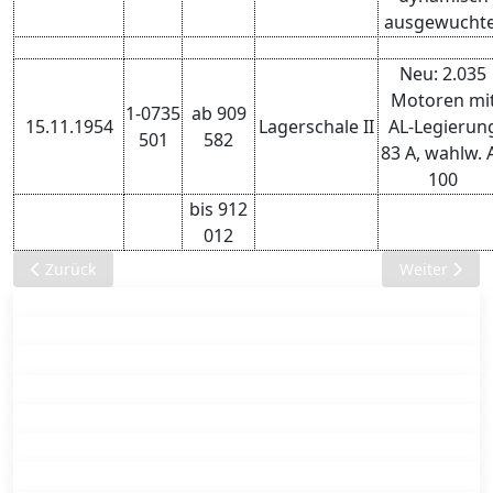
ausgewuchte
Neu: 2.035
Motoren mi
1-0735
ab 909
15.11.1954
Lagerschale II
AL-Legierun
501
582
83 A, wahlw. 
100
bis 912
012
Previous article: Okt. 1954 - Gruppe M - Motor, Kupplung, Hei
Next article
Zurück
Weiter