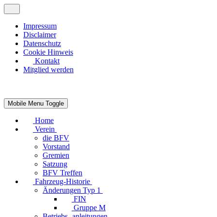
Impressum
Disclaimer
Datenschutz
Cookie Hinweis
Kontakt
Mitglied werden
Mobile Menu Toggle
Home
Verein
die BFV
Vorstand
Gremien
Satzung
BFV Treffen
Fahrzeug-Historie
Änderungen Typ 1
FIN
Gruppe M
Betriebs- anleitungen