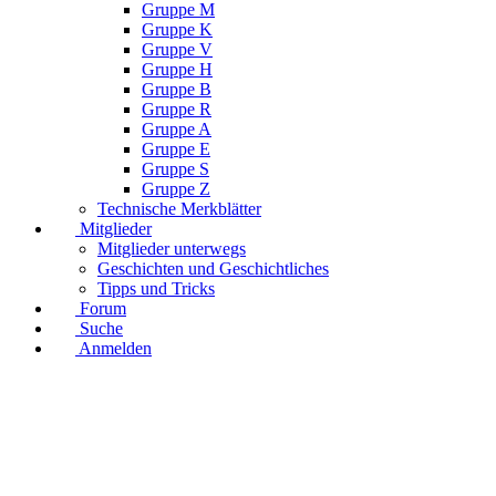
Gruppe M
Gruppe K
Gruppe V
Gruppe H
Gruppe B
Gruppe R
Gruppe A
Gruppe E
Gruppe S
Gruppe Z
Technische Merkblätter
Mitglieder
Mitglieder unterwegs
Geschichten und Geschichtliches
Tipps und Tricks
Forum
Suche
Anmelden