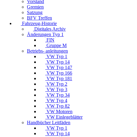
Vorstand
Gremien
Satzung
BFV Treffen
Fahrzeug-Historie
Digitales Archiv
Änderungen Typ 1
FIN
Gruppe M
Betriebs- anleitungen
VW Typ 1
VW Typ 14
VW Typ 147
VW Typ 166
VW Typ 181
VW Typ 2
VW Typ 3
VW Typ 34
VW Typ 4
VW Typ 82
VW Motoren
VW Einlegeblätter
Handbücher Leitfäden
VW Typ 1
VW Typ 14