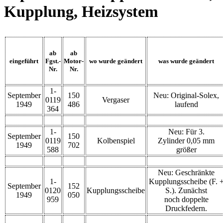
Kupplung, Heizsystem
ab
ab
eingeführt
Fgst.-
Motor-
wo wurde geändert
was wurde geändert
Nr.
Nr.
1-
September
150
Neu: Original-Solex,
0119
Vergaser
1949
486
laufend
364
1-
Neu: Für 3.
September
150
0119
Kolbenspiel
Zylinder 0,05 mm
1949
702
588
größer
Neu: Geschränkte
1-
Kupplungsscheibe (F. 
September
152
0120
Kupplungsscheibe
S.). Zunächst
1949
050
959
noch doppelte
Druckfedern.