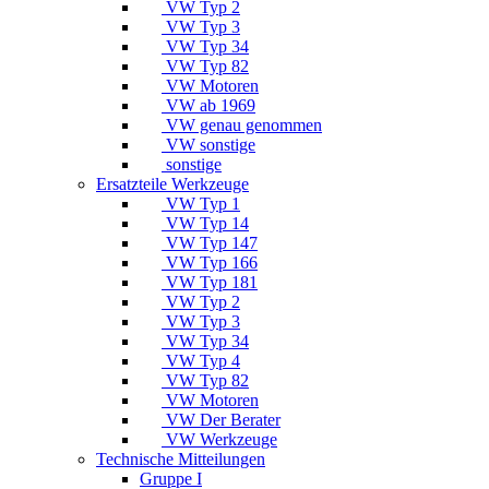
VW Typ 2
VW Typ 3
VW Typ 34
VW Typ 82
VW Motoren
VW ab 1969
VW genau genommen
VW sonstige
sonstige
Ersatzteile Werkzeuge
VW Typ 1
VW Typ 14
VW Typ 147
VW Typ 166
VW Typ 181
VW Typ 2
VW Typ 3
VW Typ 34
VW Typ 4
VW Typ 82
VW Motoren
VW Der Berater
VW Werkzeuge
Technische Mitteilungen
Gruppe I