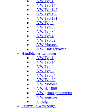
VW Typ 1
VW Typ 14
VW Typ 147
VW Typ 166
VW Typ 181
VW Typ 2
VW Typ 3
VW Typ 34
VW Typ 4
VW Typ 82
VW Motoren
VW Einlegeblätter
Handbücher Leitfäden
VW Typ 1
VW Typ 14
VW Typ 2
VW Typ 3
VW Typ 34
VW Typ 82
VW Motoren
VW ab 1969
VW genau genommen
VW sonstige
sonstige
Ersatzteile Werkzeuge