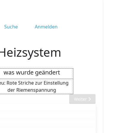
Suche
Anmelden
 Heizsystem
was wurde geändert
u: Rote Striche zur Einstellung
der Riemenspannung
Next article: Jun. 1949 - Gru
Weiter