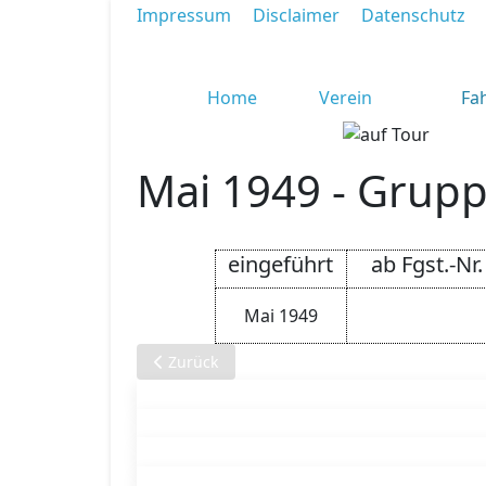
Impressum
Disclaimer
Datenschutz
Home
Verein
Fa
Mai 1949 - Grupp
eingeführt
ab Fgst.-Nr.
Mai 1949
Previous article: Apr. 1949 - Gruppe M - Mot
Zurück