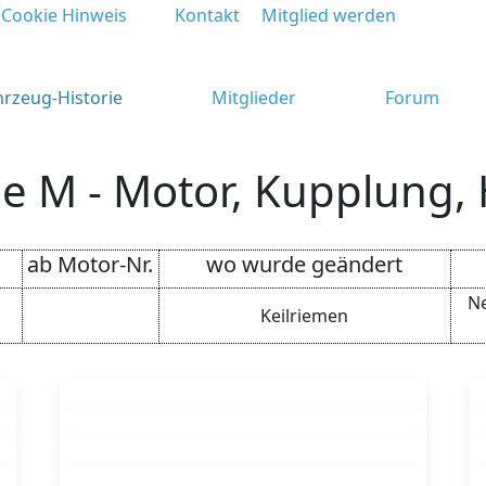
Cookie Hinweis
Kontakt
Mitglied werden
hrzeug-Historie
Mitglieder
Forum
e M - Motor, Kupplung,
ab Motor-Nr.
wo wurde geändert
Ne
Keilriemen
or, Kupplung, Heizsystem