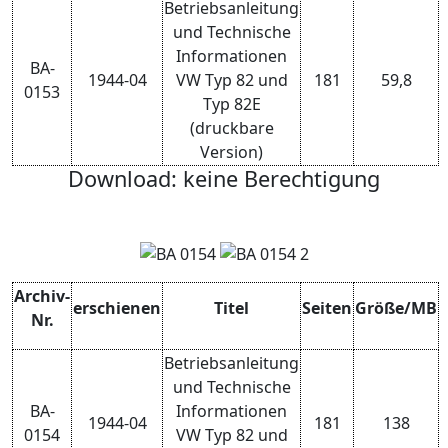
Betriebsanleitung
und Technische
Informationen
BA-
1944-04
VW Typ 82 und
181
59,8
0153
Typ 82E
(druckbare
Version)
Download: keine Berechtigung
Archiv-
erschienen
Titel
Seiten
Größe/MB
Nr.
Betriebsanleitung
und Technische
BA-
Informationen
1944-04
181
138
0154
VW Typ 82 und